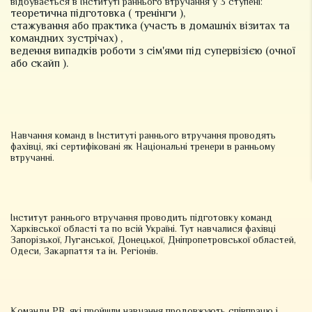
відбувається в Інституті раннього втручання у 3 ступені:
теоретична підготовка ( тренінги ),
стажування або практика (участь в домашніх візитах та
командних зустрічах) ,
ведення випадків роботи з сім'ями під супервізією (очної
або скайп ).
Навчання команд в Інституті раннього втручання проводять
фахівці, які сертифіковані як Національні тренери в ранньому
втручанні.
Інститут раннього втручання проводить підготовку команд
Харківської області та по всій Україні. Тут навчалися фахівці
Запорізької, Луганської, Донецької, Дніпропетровської областей,
Одеси, Закарпаття та ін. Регіонів.
Команди РВ, які пройшли навчання продовжують співпрацю і